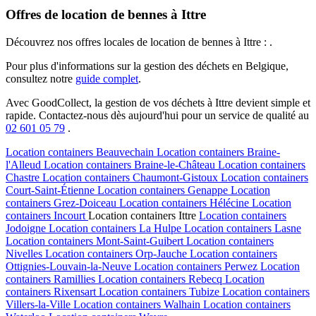
Offres de location de bennes à Ittre
Découvrez nos offres locales de location de bennes à Ittre : .
Pour plus d'informations sur la gestion des déchets en Belgique,
consultez notre
guide complet
.
Avec GoodCollect, la gestion de vos déchets à Ittre devient simple et
rapide. Contactez-nous dès aujourd'hui pour un service de qualité au
02 601 05 79
.
Location containers
Beauvechain
Location containers
Braine-
l'Alleud
Location containers
Braine-le-Château
Location containers
Chastre
Location containers
Chaumont-Gistoux
Location containers
Court-Saint-Étienne
Location containers
Genappe
Location
containers
Grez-Doiceau
Location containers
Hélécine
Location
containers
Incourt
Location containers
Ittre
Location containers
Jodoigne
Location containers
La Hulpe
Location containers
Lasne
Location containers
Mont-Saint-Guibert
Location containers
Nivelles
Location containers
Orp-Jauche
Location containers
Ottignies-Louvain-la-Neuve
Location containers
Perwez
Location
containers
Ramillies
Location containers
Rebecq
Location
containers
Rixensart
Location containers
Tubize
Location containers
Villers-la-Ville
Location containers
Walhain
Location containers