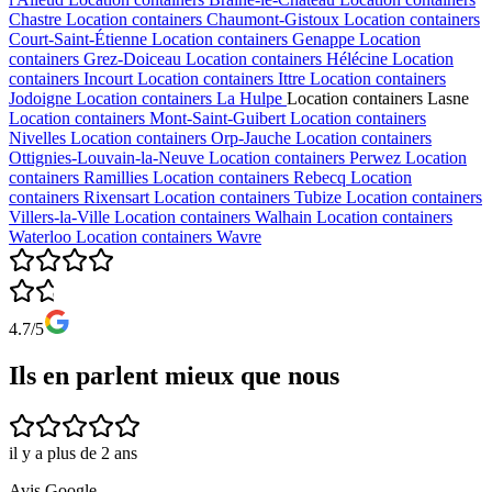
Chastre
Location containers
Chaumont-Gistoux
Location containers
Court-Saint-Étienne
Location containers
Genappe
Location
containers
Grez-Doiceau
Location containers
Hélécine
Location
containers
Incourt
Location containers
Ittre
Location containers
Jodoigne
Location containers
La Hulpe
Location containers
Lasne
Location containers
Mont-Saint-Guibert
Location containers
Nivelles
Location containers
Orp-Jauche
Location containers
Ottignies-Louvain-la-Neuve
Location containers
Perwez
Location
containers
Ramillies
Location containers
Rebecq
Location
containers
Rixensart
Location containers
Tubize
Location containers
Villers-la-Ville
Location containers
Walhain
Location containers
Waterloo
Location containers
Wavre
4.7/5
Ils en parlent mieux que nous
il y a plus de 2 ans
Avis Google