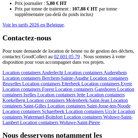
Prix journalier :
5,80 € HT
Prix par tonne de traitement :
107,88 € HT
par tonne
supplémentaire (au-delà du poids inclus)
Voir les tarifs 2026 en Belgique
.
Contactez-nous
Pour toute demande de location de benne ou de gestion des déchets,
contactez GoodCollect au
02 601 05 79
. Nous sommes à votre
disposition pour vous accompagner dans vos projets.
Location containers
Anderlecht
Location containers
Auderghem
Location containers
Berchem-Sainte-Agathe
Location containers
Bruxelles
Location containers
Etterbeek
Location containers
Evere
Location containers
Forest
Location containers
Ganshoren
Location
containers
Ixelles
Location containers
Jette
Location containers
Koekelberg
Location containers
Molenbeek-Saint-Jean
Location
containers
Saint-Gilles
Location containers
Saint-Josse-ten-Noode
Location containers
Schaerbeek
Location containers
Uccle
Location
containers
Watermael-Boitsfort
Location containers
Woluwe-Saint-
Lambert
Location containers
Woluwe-Saint-Pierre
Nous desservons notamment les