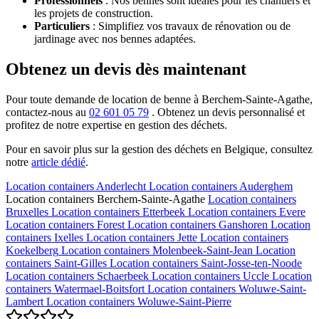
Professionnels
: Nos bennes sont idéales pour les chantiers et
les projets de construction.
Particuliers
: Simplifiez vos travaux de rénovation ou de
jardinage avec nos bennes adaptées.
Obtenez un devis dès maintenant
Pour toute demande de location de benne à Berchem-Sainte-Agathe,
contactez-nous au
02 601 05 79
. Obtenez un devis personnalisé et
profitez de notre expertise en gestion des déchets.
Pour en savoir plus sur la gestion des déchets en Belgique, consultez
notre
article dédié
.
Location containers
Anderlecht
Location containers
Auderghem
Location containers
Berchem-Sainte-Agathe
Location containers
Bruxelles
Location containers
Etterbeek
Location containers
Evere
Location containers
Forest
Location containers
Ganshoren
Location
containers
Ixelles
Location containers
Jette
Location containers
Koekelberg
Location containers
Molenbeek-Saint-Jean
Location
containers
Saint-Gilles
Location containers
Saint-Josse-ten-Noode
Location containers
Schaerbeek
Location containers
Uccle
Location
containers
Watermael-Boitsfort
Location containers
Woluwe-Saint-
Lambert
Location containers
Woluwe-Saint-Pierre