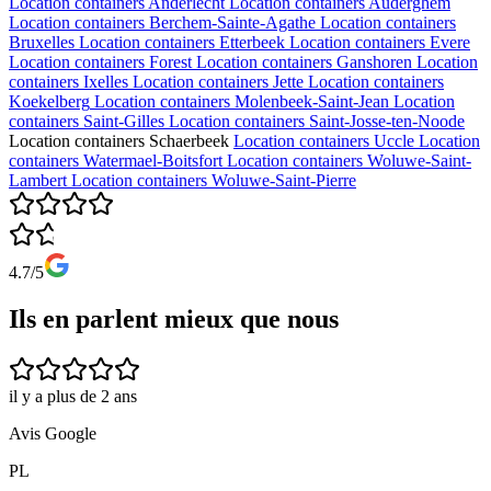
Location containers
Anderlecht
Location containers
Auderghem
Location containers
Berchem-Sainte-Agathe
Location containers
Bruxelles
Location containers
Etterbeek
Location containers
Evere
Location containers
Forest
Location containers
Ganshoren
Location
containers
Ixelles
Location containers
Jette
Location containers
Koekelberg
Location containers
Molenbeek-Saint-Jean
Location
containers
Saint-Gilles
Location containers
Saint-Josse-ten-Noode
Location containers
Schaerbeek
Location containers
Uccle
Location
containers
Watermael-Boitsfort
Location containers
Woluwe-Saint-
Lambert
Location containers
Woluwe-Saint-Pierre
4.7/5
Ils en parlent mieux que nous
il y a plus de 2 ans
Avis Google
PL