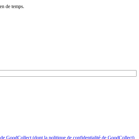
ien de temps.
n de GoodCollect (dont la politique de confidentialité de GoodCollect)