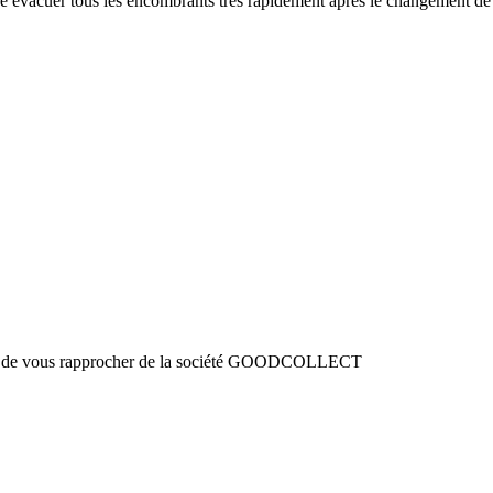
re évacuer tous les encombrants très rapidement après le changement de 
ment de vous rapprocher de la société GOODCOLLECT