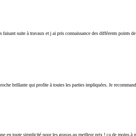
faisant suite à travaux et j ai pris connaissance des différents points d
proche brillante qui profite à toutes les parties impliquées. Je recommand
ne en toute simplicité pour les gravas au meilleur prix ! ça de moins à p