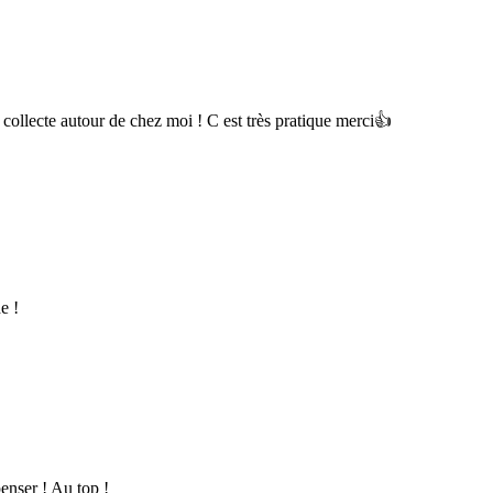
e collecte autour de chez moi ! C est très pratique merci👍
e !
enser ! Au top !