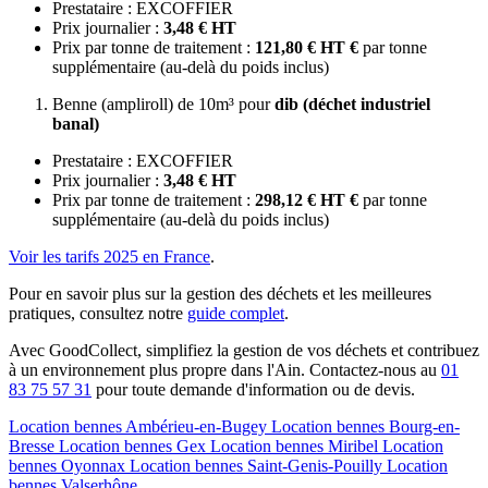
Prestataire : EXCOFFIER
Prix journalier :
3,48 € HT
Prix par tonne de traitement :
121,80 € HT €
par tonne
supplémentaire (au-delà du poids inclus)
Benne (ampliroll) de 10m³ pour
dib (déchet industriel
banal)
Prestataire : EXCOFFIER
Prix journalier :
3,48 € HT
Prix par tonne de traitement :
298,12 € HT €
par tonne
supplémentaire (au-delà du poids inclus)
Voir les tarifs 2025 en France
.
Pour en savoir plus sur la gestion des déchets et les meilleures
pratiques, consultez notre
guide complet
.
Avec GoodCollect, simplifiez la gestion de vos déchets et contribuez
à un environnement plus propre dans l'Ain. Contactez-nous au
01
83 75 57 31
pour toute demande d'information ou de devis.
Location bennes
Ambérieu-en-Bugey
Location bennes
Bourg-en-
Bresse
Location bennes
Gex
Location bennes
Miribel
Location
bennes
Oyonnax
Location bennes
Saint-Genis-Pouilly
Location
bennes
Valserhône