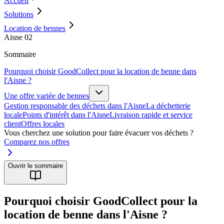
Accueil
Solutions
Location de bennes
Aisne 02
Sommaire
Pourquoi choisir GoodCollect pour la location de benne dans
l'Aisne ?
Une offre variée de bennes
Gestion responsable des déchets dans l'Aisne
La déchetterie
locale
Points d'intérêt dans l'Aisne
Livraison rapide et service
client
Offres locales
Vous cherchez une solution pour faire évacuer vos déchets ?
Comparez nos offres
Ouvrir le sommaire
Pourquoi choisir GoodCollect pour la
location de benne dans l'Aisne ?