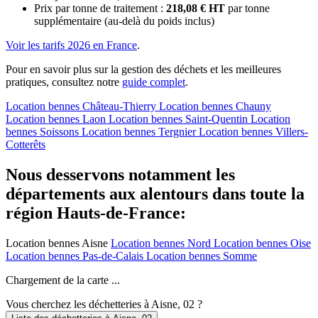
Prix par tonne de traitement :
218,08 € HT
par tonne
supplémentaire (au-delà du poids inclus)
Voir les tarifs 2026 en France
.
Pour en savoir plus sur la gestion des déchets et les meilleures
pratiques, consultez notre
guide complet
.
Location bennes
Château-Thierry
Location bennes
Chauny
Location bennes
Laon
Location bennes
Saint-Quentin
Location
bennes
Soissons
Location bennes
Tergnier
Location bennes
Villers-
Cotterêts
Nous desservons notamment les
départements aux alentours dans toute la
région Hauts-de-France:
Location bennes
Aisne
Location bennes
Nord
Location bennes
Oise
Location bennes
Pas-de-Calais
Location bennes
Somme
Chargement de la carte ...
Vous cherchez les déchetteries à Aisne, 02 ?