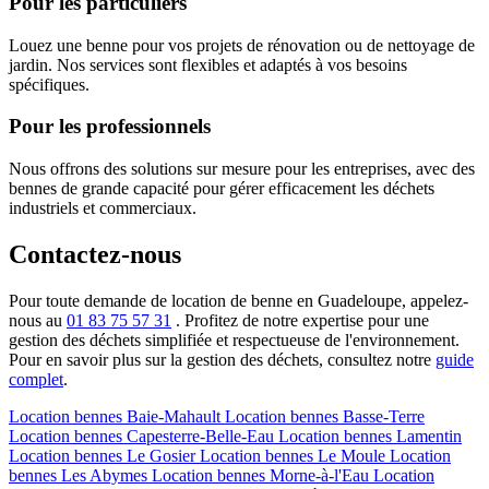
Pour les particuliers
Louez une benne pour vos projets de rénovation ou de nettoyage de
jardin. Nos services sont flexibles et adaptés à vos besoins
spécifiques.
Pour les professionnels
Nous offrons des solutions sur mesure pour les entreprises, avec des
bennes de grande capacité pour gérer efficacement les déchets
industriels et commerciaux.
Contactez-nous
Pour toute demande de location de benne en Guadeloupe, appelez-
nous au
01 83 75 57 31
. Profitez de notre expertise pour une
gestion des déchets simplifiée et respectueuse de l'environnement.
Pour en savoir plus sur la gestion des déchets, consultez notre
guide
complet
.
Location bennes
Baie-Mahault
Location bennes
Basse-Terre
Location bennes
Capesterre-Belle-Eau
Location bennes
Lamentin
Location bennes
Le Gosier
Location bennes
Le Moule
Location
bennes
Les Abymes
Location bennes
Morne-à-l'Eau
Location