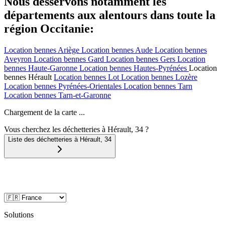
Nous desservons notamment les
départements aux alentours dans toute la
région Occitanie:
Location bennes
Ariège
Location bennes
Aude
Location bennes
Aveyron
Location bennes
Gard
Location bennes
Gers
Location
bennes
Haute-Garonne
Location bennes
Hautes-Pyrénées
Location
bennes
Hérault
Location bennes
Lot
Location bennes
Lozère
Location bennes
Pyrénées-Orientales
Location bennes
Tarn
Location bennes
Tarn-et-Garonne
Chargement de la carte ...
Vous cherchez les déchetteries à Hérault, 34 ?
Liste des déchetteries à
Hérault
,
34
Solutions