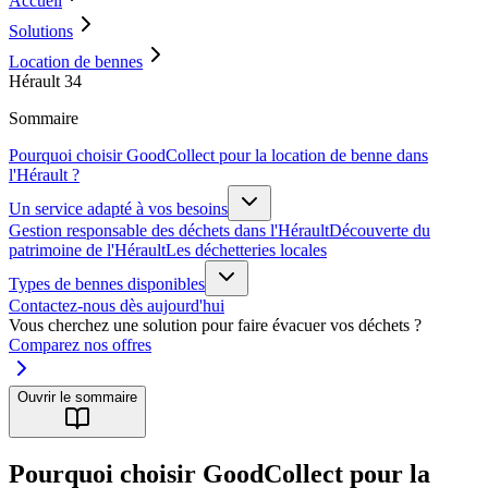
Accueil
Solutions
Location de bennes
Hérault 34
Sommaire
Pourquoi choisir GoodCollect pour la location de benne dans
l'Hérault ?
Un service adapté à vos besoins
Gestion responsable des déchets dans l'Hérault
Découverte du
patrimoine de l'Hérault
Les déchetteries locales
Types de bennes disponibles
Contactez-nous dès aujourd'hui
Vous cherchez une solution pour faire évacuer vos déchets ?
Comparez nos offres
Ouvrir le sommaire
Pourquoi choisir GoodCollect pour la