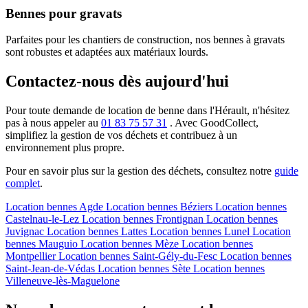
Bennes pour gravats
Parfaites pour les chantiers de construction, nos bennes à gravats
sont robustes et adaptées aux matériaux lourds.
Contactez-nous dès aujourd'hui
Pour toute demande de location de benne dans l'Hérault, n'hésitez
pas à nous appeler au
01 83 75 57 31
. Avec GoodCollect,
simplifiez la gestion de vos déchets et contribuez à un
environnement plus propre.
Pour en savoir plus sur la gestion des déchets, consultez notre
guide
complet
.
Location bennes
Agde
Location bennes
Béziers
Location bennes
Castelnau-le-Lez
Location bennes
Frontignan
Location bennes
Juvignac
Location bennes
Lattes
Location bennes
Lunel
Location
bennes
Mauguio
Location bennes
Mèze
Location bennes
Montpellier
Location bennes
Saint-Gély-du-Fesc
Location bennes
Saint-Jean-de-Védas
Location bennes
Sète
Location bennes
Villeneuve-lès-Maguelone