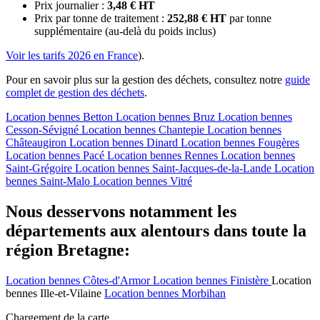
Prix journalier :
3,48 € HT
Prix par tonne de traitement :
252,88 € HT
par tonne
supplémentaire (au-delà du poids inclus)
Voir les tarifs 2026 en France
).
Pour en savoir plus sur la gestion des déchets, consultez notre
guide
complet de gestion des déchets
.
Location bennes
Betton
Location bennes
Bruz
Location bennes
Cesson-Sévigné
Location bennes
Chantepie
Location bennes
Châteaugiron
Location bennes
Dinard
Location bennes
Fougères
Location bennes
Pacé
Location bennes
Rennes
Location bennes
Saint-Grégoire
Location bennes
Saint-Jacques-de-la-Lande
Location
bennes
Saint-Malo
Location bennes
Vitré
Nous desservons notamment les
départements aux alentours dans toute la
région Bretagne:
Location bennes
Côtes-d'Armor
Location bennes
Finistère
Location
bennes
Ille-et-Vilaine
Location bennes
Morbihan
Chargement de la carte ...