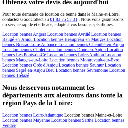
Obtenez votre devis dès aujourd'hui
Pour toute demande de location de benne dans le Maine-et-Loire,
contactez GoodCollect au
01 83 75 57 31
. Nous vous garantissons
un service rapide et efficace, adapté à vos besoins spécifiques.
Location bennes
Angers
Location bennes
Avrillé
Location bennes
Baugé-en-Anjou
Location bennes
Beaupréau-en-Mauges
Location
bennes
Brissac Loire Aubance
Location bennes
Chemillé-en-Anjou
Location bennes
Cholet
Location bennes
Doué-en-Anjou
Location
bennes
Les Ponts-de-Cé
Location bennes
Loire-Authion
Location
bennes
Mauges-sur-Loire
Location bennes
Montrevault-sur-Èvre
Location bennes
Orée d'Anjou
Location bennes
Saumur
Location
bennes
Segré-en-Anjou Bleu
Location bennes
Sèvremoine
Location
bennes
Trélazé
Nous desservons notamment les
départements aux alentours dans toute la
région Pays de la Loire:
Location bennes
Loire-Atlantique
Location bennes
Maine-et-Loire
Location bennes
Mayenne
Location bennes
Sarthe
Location bennes
Vendée