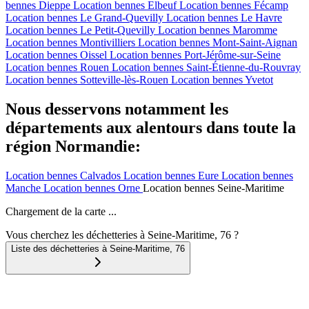
bennes
Dieppe
Location bennes
Elbeuf
Location bennes
Fécamp
Location bennes
Le Grand-Quevilly
Location bennes
Le Havre
Location bennes
Le Petit-Quevilly
Location bennes
Maromme
Location bennes
Montivilliers
Location bennes
Mont-Saint-Aignan
Location bennes
Oissel
Location bennes
Port-Jérôme-sur-Seine
Location bennes
Rouen
Location bennes
Saint-Étienne-du-Rouvray
Location bennes
Sotteville-lès-Rouen
Location bennes
Yvetot
Nous desservons notamment les
départements aux alentours dans toute la
région Normandie:
Location bennes
Calvados
Location bennes
Eure
Location bennes
Manche
Location bennes
Orne
Location bennes
Seine-Maritime
Chargement de la carte ...
Vous cherchez les déchetteries à Seine-Maritime, 76 ?
Liste des déchetteries à
Seine-Maritime
,
76