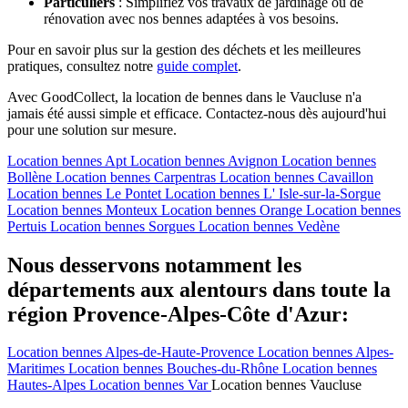
Particuliers
: Simplifiez vos travaux de jardinage ou de
rénovation avec nos bennes adaptées à vos besoins.
Pour en savoir plus sur la gestion des déchets et les meilleures
pratiques, consultez notre
guide complet
.
Avec GoodCollect, la location de bennes dans le Vaucluse n'a
jamais été aussi simple et efficace. Contactez-nous dès aujourd'hui
pour une solution sur mesure.
Location bennes
Apt
Location bennes
Avignon
Location bennes
Bollène
Location bennes
Carpentras
Location bennes
Cavaillon
Location bennes
Le Pontet
Location bennes
L' Isle-sur-la-Sorgue
Location bennes
Monteux
Location bennes
Orange
Location bennes
Pertuis
Location bennes
Sorgues
Location bennes
Vedène
Nous desservons notamment les
départements aux alentours dans toute la
région Provence-Alpes-Côte d'Azur:
Location bennes
Alpes-de-Haute-Provence
Location bennes
Alpes-
Maritimes
Location bennes
Bouches-du-Rhône
Location bennes
Hautes-Alpes
Location bennes
Var
Location bennes
Vaucluse