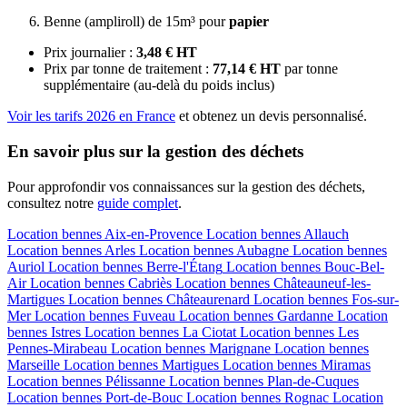
Benne (ampliroll) de 15m³ pour
papier
Prix journalier :
3,48 € HT
Prix par tonne de traitement :
77,14 € HT
par tonne
supplémentaire (au-delà du poids inclus)
Voir les tarifs 2026 en France
et obtenez un devis personnalisé.
En savoir plus sur la gestion des déchets
Pour approfondir vos connaissances sur la gestion des déchets,
consultez notre
guide complet
.
Location bennes
Aix-en-Provence
Location bennes
Allauch
Location bennes
Arles
Location bennes
Aubagne
Location bennes
Auriol
Location bennes
Berre-l'Étang
Location bennes
Bouc-Bel-
Air
Location bennes
Cabriès
Location bennes
Châteauneuf-les-
Martigues
Location bennes
Châteaurenard
Location bennes
Fos-sur-
Mer
Location bennes
Fuveau
Location bennes
Gardanne
Location
bennes
Istres
Location bennes
La Ciotat
Location bennes
Les
Pennes-Mirabeau
Location bennes
Marignane
Location bennes
Marseille
Location bennes
Martigues
Location bennes
Miramas
Location bennes
Pélissanne
Location bennes
Plan-de-Cuques
Location bennes
Port-de-Bouc
Location bennes
Rognac
Location