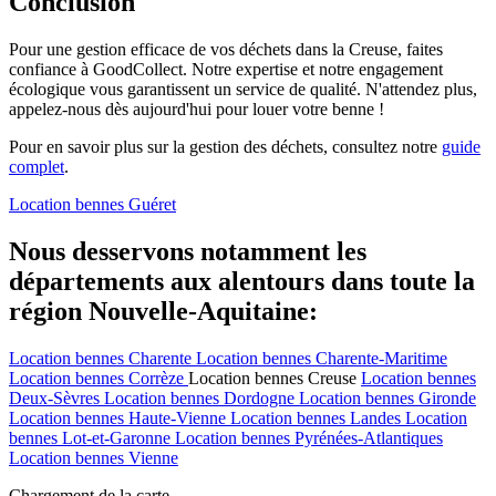
Conclusion
Pour une gestion efficace de vos déchets dans la Creuse, faites
confiance à GoodCollect. Notre expertise et notre engagement
écologique vous garantissent un service de qualité. N'attendez plus,
appelez-nous dès aujourd'hui pour louer votre benne !
Pour en savoir plus sur la gestion des déchets, consultez notre
guide
complet
.
Location bennes
Guéret
Nous desservons notamment les
départements aux alentours dans toute la
région Nouvelle-Aquitaine:
Location bennes
Charente
Location bennes
Charente-Maritime
Location bennes
Corrèze
Location bennes
Creuse
Location bennes
Deux-Sèvres
Location bennes
Dordogne
Location bennes
Gironde
Location bennes
Haute-Vienne
Location bennes
Landes
Location
bennes
Lot-et-Garonne
Location bennes
Pyrénées-Atlantiques
Location bennes
Vienne
Chargement de la carte ...