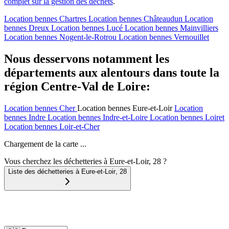
complet sur la gestion des déchets
.
Location bennes
Chartres
Location bennes
Châteaudun
Location
bennes
Dreux
Location bennes
Lucé
Location bennes
Mainvilliers
Location bennes
Nogent-le-Rotrou
Location bennes
Vernouillet
Nous desservons notamment les
départements aux alentours dans toute la
région Centre-Val de Loire:
Location bennes
Cher
Location bennes
Eure-et-Loir
Location
bennes
Indre
Location bennes
Indre-et-Loire
Location bennes
Loiret
Location bennes
Loir-et-Cher
Chargement de la carte ...
Vous cherchez les déchetteries à Eure-et-Loir, 28 ?
Liste des déchetteries à
Eure-et-Loir
,
28