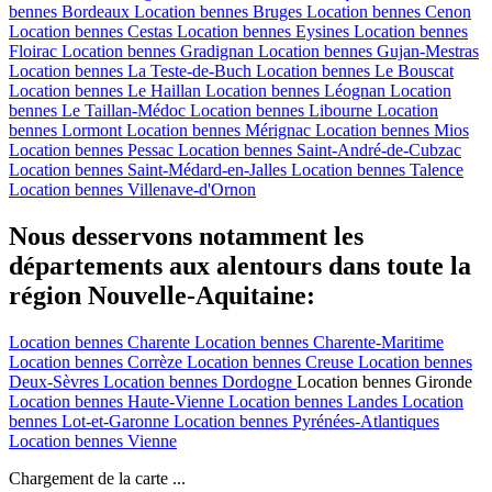
bennes
Bordeaux
Location bennes
Bruges
Location bennes
Cenon
Location bennes
Cestas
Location bennes
Eysines
Location bennes
Floirac
Location bennes
Gradignan
Location bennes
Gujan-Mestras
Location bennes
La Teste-de-Buch
Location bennes
Le Bouscat
Location bennes
Le Haillan
Location bennes
Léognan
Location
bennes
Le Taillan-Médoc
Location bennes
Libourne
Location
bennes
Lormont
Location bennes
Mérignac
Location bennes
Mios
Location bennes
Pessac
Location bennes
Saint-André-de-Cubzac
Location bennes
Saint-Médard-en-Jalles
Location bennes
Talence
Location bennes
Villenave-d'Ornon
Nous desservons notamment les
départements aux alentours dans toute la
région Nouvelle-Aquitaine:
Location bennes
Charente
Location bennes
Charente-Maritime
Location bennes
Corrèze
Location bennes
Creuse
Location bennes
Deux-Sèvres
Location bennes
Dordogne
Location bennes
Gironde
Location bennes
Haute-Vienne
Location bennes
Landes
Location
bennes
Lot-et-Garonne
Location bennes
Pyrénées-Atlantiques
Location bennes
Vienne
Chargement de la carte ...