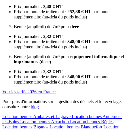
Prix journalier :
3,48 € HT
Prix par tonne de traitement :
252,88 € HT
par tonne
supplémentaire (au-delà du poids inclus)
Benne (ampliroll) de 7m³ pour
deee
Prix journalier :
2,32 € HT
Prix par tonne de traitement :
348,00 € HT
par tonne
supplémentaire (au-delà du poids inclus)
Benne (ampliroll) de 7m³ pour
equipement informatique et
imprimantes (deee)
Prix journalier :
2,32 € HT
Prix par tonne de traitement :
348,00 € HT
par tonne
supplémentaire (au-delà du poids inclus)
Voir les tarifs 2026 en France
.
Pour plus d'informations sur la gestion des déchets et le recyclage,
consultez notre
blog
.
Location bennes
Ambarès-et-Lagrave
Location bennes
Andernos-
les-Bains
Location bennes
Arcachon
Location bennes
Bègles
Location bennes
Biganos
Location bennes
Blanquefort
Location