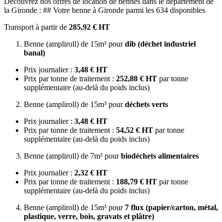
Découvrez nos offres de location de bennes dans le département de
la Gironde : ## Votre benne à Gironde parmi les 634 disponibles
Transport à partir de
285,92 € HT
Benne (ampliroll) de 15m³ pour
dib (déchet industriel
banal)
Prix journalier :
3,48 € HT
Prix par tonne de traitement :
252,88 € HT
par tonne
supplémentaire (au-delà du poids inclus)
Benne (ampliroll) de 15m³ pour
déchets verts
Prix journalier :
3,48 € HT
Prix par tonne de traitement :
54,52 € HT
par tonne
supplémentaire (au-delà du poids inclus)
Benne (ampliroll) de 7m³ pour
biodéchets alimentaires
Prix journalier :
2,32 € HT
Prix par tonne de traitement :
188,79 € HT
par tonne
supplémentaire (au-delà du poids inclus)
Benne (ampliroll) de 15m³ pour
7 flux (papier/carton, métal,
plastique, verre, bois, gravats et plâtre)