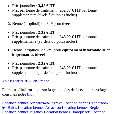
Prix journalier :
3,48 € HT
Prix par tonne de traitement :
252,88 € HT
par tonne
supplémentaire (au-delà du poids inclus)
Benne (ampliroll) de 7m³ pour
deee
Prix journalier :
2,32 € HT
Prix par tonne de traitement :
348,00 € HT
par tonne
supplémentaire (au-delà du poids inclus)
Benne (ampliroll) de 7m³ pour
equipement informatique et
imprimantes (deee)
Prix journalier :
2,32 € HT
Prix par tonne de traitement :
348,00 € HT
par tonne
supplémentaire (au-delà du poids inclus)
Voir les tarifs 2026 en France
.
Pour plus d'informations sur la gestion des déchets et le recyclage,
consultez notre
blog
.
Location bennes
Ambarès-et-Lagrave
Location bennes
Andernos-
les-Bains
Location bennes
Arcachon
Location bennes
Bègles
Location bennes
Biganos
Location bennes
Blanquefort
Location