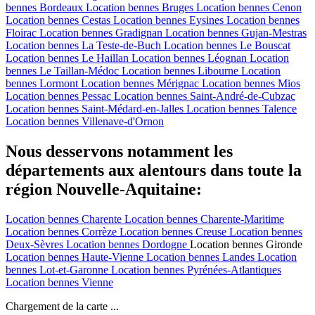
bennes
Bordeaux
Location bennes
Bruges
Location bennes
Cenon
Location bennes
Cestas
Location bennes
Eysines
Location bennes
Floirac
Location bennes
Gradignan
Location bennes
Gujan-Mestras
Location bennes
La Teste-de-Buch
Location bennes
Le Bouscat
Location bennes
Le Haillan
Location bennes
Léognan
Location
bennes
Le Taillan-Médoc
Location bennes
Libourne
Location
bennes
Lormont
Location bennes
Mérignac
Location bennes
Mios
Location bennes
Pessac
Location bennes
Saint-André-de-Cubzac
Location bennes
Saint-Médard-en-Jalles
Location bennes
Talence
Location bennes
Villenave-d'Ornon
Nous desservons notamment les
départements aux alentours dans toute la
région Nouvelle-Aquitaine:
Location bennes
Charente
Location bennes
Charente-Maritime
Location bennes
Corrèze
Location bennes
Creuse
Location bennes
Deux-Sèvres
Location bennes
Dordogne
Location bennes
Gironde
Location bennes
Haute-Vienne
Location bennes
Landes
Location
bennes
Lot-et-Garonne
Location bennes
Pyrénées-Atlantiques
Location bennes
Vienne
Chargement de la carte ...