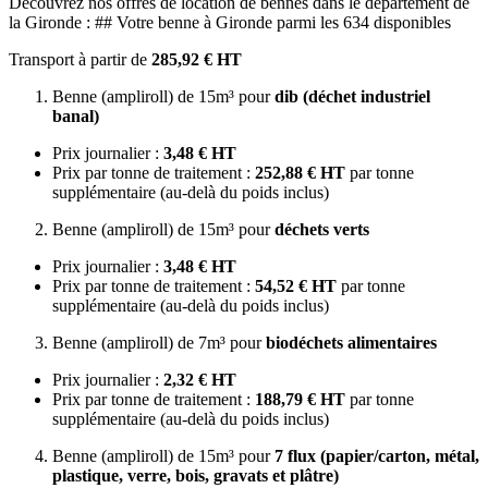
Découvrez nos offres de location de bennes dans le département de
la Gironde : ## Votre benne à Gironde parmi les 634 disponibles
Transport à partir de
285,92 € HT
Benne (ampliroll) de 15m³ pour
dib (déchet industriel
banal)
Prix journalier :
3,48 € HT
Prix par tonne de traitement :
252,88 € HT
par tonne
supplémentaire (au-delà du poids inclus)
Benne (ampliroll) de 15m³ pour
déchets verts
Prix journalier :
3,48 € HT
Prix par tonne de traitement :
54,52 € HT
par tonne
supplémentaire (au-delà du poids inclus)
Benne (ampliroll) de 7m³ pour
biodéchets alimentaires
Prix journalier :
2,32 € HT
Prix par tonne de traitement :
188,79 € HT
par tonne
supplémentaire (au-delà du poids inclus)
Benne (ampliroll) de 15m³ pour
7 flux (papier/carton, métal,
plastique, verre, bois, gravats et plâtre)