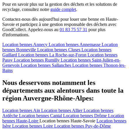
Pour en savoir plus sur la gestion des déchets et les solutions de
recyclage, consultez notre
guide complet
.
Contactez-nous dès aujourd'hui pour louer une benne en Haute-
Savoie et participez à une gestion responsable des déchets avec
GoodCollect. Appelez-nous au
01 83 75 57 31
pour plus
d'informations.
Location bennes
Annecy
Location bennes
Annemasse
Location
bennes
Bonneville
Location bennes
Cluses
Location bennes
Gaillard
Location bennes
La Roche-sur-Foron
Location bennes
Passy
Location bennes
Rumilly
Location bennes
Saint-Julien-en-
Genevois
Location bennes
Sallanches
Location bennes
Thonon-les-
Bains
Nous desservons notamment les
départements aux alentours dans toute la
région Auvergne-Rhône-Alpes:
Location bennes
Ain
Location bennes
Allier
Location bennes
Ardèche
Location bennes
Cantal
Location bennes
Drôme
Location
bennes
Haute-Loire
Location bennes
Haute-Savoie
Location bennes
Isère
Location bennes
Loire
Location bennes
Puy-de-Dôme