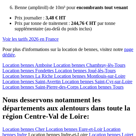
Benne (ampliroll) de 10m³ pour
encombrants tout venant
Prix journalier :
3,48 € HT
Prix par tonne de traitement :
244,76 € HT
par tonne
supplémentaire (au-delà du poids inclus)
Voir les tarifs 2026 en France
Pour plus d'informations sur la location de bennes, visitez notre
page
dédiée
.
Location bennes
Amboise
Location bennes
Chambray-lès-Tours
Location bennes
Fondettes
Location bennes
Joué-lès-Tours
Location bennes
La Riche
Location bennes
Montlouis-sur-Loire
Location bennes
Saint-Avertin
Location bennes
Saint-Cyr-sur-Loire
Location bennes
Saint-Pierre-des-Corps
Location bennes
Tours
Nous desservons notamment les
départements aux alentours dans toute la
région Centre-Val de Loire:
Location bennes
Cher
Location bennes
Eure-et-Loir
Location
bennes
Indre
Location bennes
Indre-et-Loire
Location bennes
Loiret