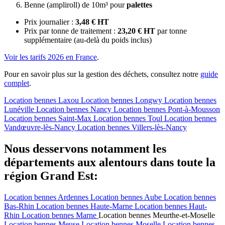
Benne (ampliroll) de 10m³ pour
palettes
Prix journalier :
3,48 € HT
Prix par tonne de traitement :
23,20 € HT
par tonne
supplémentaire (au-delà du poids inclus)
Voir les tarifs 2026 en France
.
Pour en savoir plus sur la gestion des déchets, consultez notre
guide
complet
.
Location bennes
Laxou
Location bennes
Longwy
Location bennes
Lunéville
Location bennes
Nancy
Location bennes
Pont-à-Mousson
Location bennes
Saint-Max
Location bennes
Toul
Location bennes
Vandœuvre-lès-Nancy
Location bennes
Villers-lès-Nancy
Nous desservons notamment les
départements aux alentours dans toute la
région Grand Est:
Location bennes
Ardennes
Location bennes
Aube
Location bennes
Bas-Rhin
Location bennes
Haute-Marne
Location bennes
Haut-
Rhin
Location bennes
Marne
Location bennes
Meurthe-et-Moselle
Location bennes
Meuse
Location bennes
Moselle
Location bennes