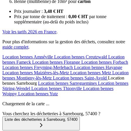
Benne (multibenne) de 10m³ pour
carton
Prix journalier :
3,48 € HT
Prix par tonne de traitement :
0,00 € HT
par tonne
supplémentaire (au-delà du poids inclus)
Voir les tarifs 2026 en France
.
Pour plus d'informations sur la gestion des déchets, consultez notre
guide complet
.
Location bennes
Amnéville
Location bennes
Creutzwald
Location
bennes
Fameck
Location bennes
Florange
Location bennes
Forbach
Location bennes
Freyming-Merlebach
Location bennes
Hayange
Location bennes
Maizières-lès-Metz
Location bennes
Metz
Location
bennes
Montigny-lès-Metz
Location bennes
Saint-Avold
Location
bennes
Sarrebourg
Location bennes
Sarreguemines
Location bennes
Stiring-Wendel
Location bennes
Thionville
Location bennes
Woippy
Location bennes
Yutz
Chargement de la carte ...
Vous cherchez les déchetteries à Sarrebourg, 57400 ?
Liste des déchetteries à
Sarrebourg
,
57400