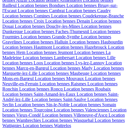
bennes
Anzin
Location bennes
Armentières
Location bennes
Bailleul
Location bennes
Bondues
Location bennes
Bruay-sur-
l'Escaut
Location bennes
Cambrai
Location bennes
Caudry
Location bennes
Comines
Location bennes
Coudekerque-Branche
Location bennes
Croix
Location bennes
Denain
Location bennes
Douai
Location bennes
Douchy-les-Mines
Location bennes
Dunkerque
Location bennes
Faches-Thumesnil
Location bennes
Fourmies
Location bennes
Grande-Synthe
Location bennes
Gravelines
Location bennes
Halluin
Location bennes
Haubourdin
Location bennes
Hautmont
Location bennes
Hazebrouck
Location
bennes
Hem
Location bennes
Jeumont
Location bennes
La
Madeleine
Location bennes
Lambersart
Location bennes
Lille
Location bennes
Loos
Location bennes
Lys-lez-Lannoy
Location
bennes
Marcq-en-Barœul
Location bennes
Marly
Location bennes
Marquette-lez-Lille
Location bennes
Maubeuge
Location bennes
Mons-en-Barœul
Location bennes
Mouvaux
Location bennes
Neuville-en-Ferrain
Location bennes
Raismes
Location bennes
Ronchin
Location bennes
Roncq
Location bennes
Roubaix
Location bennes
Saint-Amand-les-Eaux
Location bennes
Saint-
André-lez-Lille
Location bennes
Saint-Saulve
Location bennes
Seclin
Location bennes
Sin-le-Noble
Location bennes
Somain
Location bennes
Tourcoing
Location bennes
Valenciennes
Location
bennes
Vieux-Condé
Location bennes
Villeneuve-d'Ascq
Location
bennes
Wambrechies
Location bennes
Wasquehal
Location bennes
Wattignies
Location bennes
Wattrelos