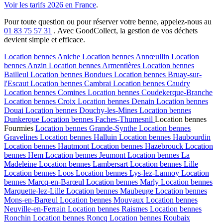
Voir les tarifs 2026 en France
.
Pour toute question ou pour réserver votre benne, appelez-nous au
01 83 75 57 31
. Avec GoodCollect, la gestion de vos déchets
devient simple et efficace.
Location bennes
Aniche
Location bennes
Annœullin
Location
bennes
Anzin
Location bennes
Armentières
Location bennes
Bailleul
Location bennes
Bondues
Location bennes
Bruay-sur-
l'Escaut
Location bennes
Cambrai
Location bennes
Caudry
Location bennes
Comines
Location bennes
Coudekerque-Branche
Location bennes
Croix
Location bennes
Denain
Location bennes
Douai
Location bennes
Douchy-les-Mines
Location bennes
Dunkerque
Location bennes
Faches-Thumesnil
Location bennes
Fourmies
Location bennes
Grande-Synthe
Location bennes
Gravelines
Location bennes
Halluin
Location bennes
Haubourdin
Location bennes
Hautmont
Location bennes
Hazebrouck
Location
bennes
Hem
Location bennes
Jeumont
Location bennes
La
Madeleine
Location bennes
Lambersart
Location bennes
Lille
Location bennes
Loos
Location bennes
Lys-lez-Lannoy
Location
bennes
Marcq-en-Barœul
Location bennes
Marly
Location bennes
Marquette-lez-Lille
Location bennes
Maubeuge
Location bennes
Mons-en-Barœul
Location bennes
Mouvaux
Location bennes
Neuville-en-Ferrain
Location bennes
Raismes
Location bennes
Ronchin
Location bennes
Roncq
Location bennes
Roubaix