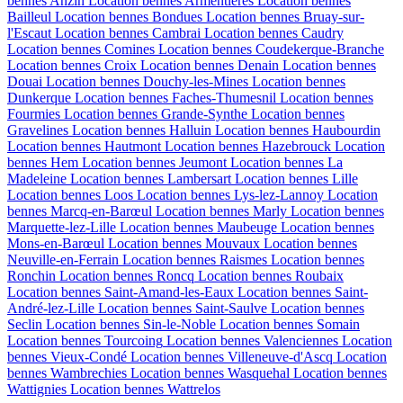
bennes
Anzin
Location bennes
Armentières
Location bennes
Bailleul
Location bennes
Bondues
Location bennes
Bruay-sur-
l'Escaut
Location bennes
Cambrai
Location bennes
Caudry
Location bennes
Comines
Location bennes
Coudekerque-Branche
Location bennes
Croix
Location bennes
Denain
Location bennes
Douai
Location bennes
Douchy-les-Mines
Location bennes
Dunkerque
Location bennes
Faches-Thumesnil
Location bennes
Fourmies
Location bennes
Grande-Synthe
Location bennes
Gravelines
Location bennes
Halluin
Location bennes
Haubourdin
Location bennes
Hautmont
Location bennes
Hazebrouck
Location
bennes
Hem
Location bennes
Jeumont
Location bennes
La
Madeleine
Location bennes
Lambersart
Location bennes
Lille
Location bennes
Loos
Location bennes
Lys-lez-Lannoy
Location
bennes
Marcq-en-Barœul
Location bennes
Marly
Location bennes
Marquette-lez-Lille
Location bennes
Maubeuge
Location bennes
Mons-en-Barœul
Location bennes
Mouvaux
Location bennes
Neuville-en-Ferrain
Location bennes
Raismes
Location bennes
Ronchin
Location bennes
Roncq
Location bennes
Roubaix
Location bennes
Saint-Amand-les-Eaux
Location bennes
Saint-
André-lez-Lille
Location bennes
Saint-Saulve
Location bennes
Seclin
Location bennes
Sin-le-Noble
Location bennes
Somain
Location bennes
Tourcoing
Location bennes
Valenciennes
Location
bennes
Vieux-Condé
Location bennes
Villeneuve-d'Ascq
Location
bennes
Wambrechies
Location bennes
Wasquehal
Location bennes
Wattignies
Location bennes
Wattrelos