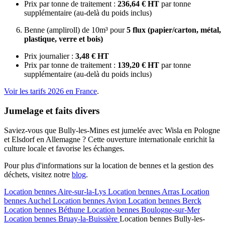
Prix par tonne de traitement :
236,64 € HT
par tonne
supplémentaire (au-delà du poids inclus)
Benne (ampliroll) de 10m³ pour
5 flux (papier/carton, métal,
plastique, verre et bois)
Prix journalier :
3,48 € HT
Prix par tonne de traitement :
139,20 € HT
par tonne
supplémentaire (au-delà du poids inclus)
Voir les tarifs 2026 en France
.
Jumelage et faits divers
Saviez-vous que Bully-les-Mines est jumelée avec Wisla en Pologne
et Elsdorf en Allemagne ? Cette ouverture internationale enrichit la
culture locale et favorise les échanges.
Pour plus d'informations sur la location de bennes et la gestion des
déchets, visitez notre
blog
.
Location bennes
Aire-sur-la-Lys
Location bennes
Arras
Location
bennes
Auchel
Location bennes
Avion
Location bennes
Berck
Location bennes
Béthune
Location bennes
Boulogne-sur-Mer
Location bennes
Bruay-la-Buissière
Location bennes
Bully-les-