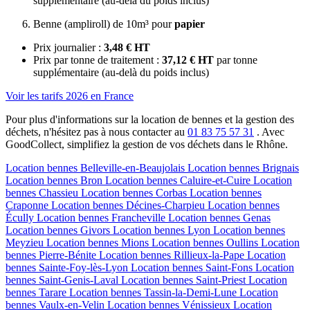
supplémentaire (au-delà du poids inclus)
Benne (ampliroll) de 10m³ pour
papier
Prix journalier :
3,48 € HT
Prix par tonne de traitement :
37,12 € HT
par tonne
supplémentaire (au-delà du poids inclus)
Voir les tarifs 2026 en France
Pour plus d'informations sur la location de bennes et la gestion des
déchets, n'hésitez pas à nous contacter au
01 83 75 57 31
. Avec
GoodCollect, simplifiez la gestion de vos déchets dans le Rhône.
Location bennes
Belleville-en-Beaujolais
Location bennes
Brignais
Location bennes
Bron
Location bennes
Caluire-et-Cuire
Location
bennes
Chassieu
Location bennes
Corbas
Location bennes
Craponne
Location bennes
Décines-Charpieu
Location bennes
Écully
Location bennes
Francheville
Location bennes
Genas
Location bennes
Givors
Location bennes
Lyon
Location bennes
Meyzieu
Location bennes
Mions
Location bennes
Oullins
Location
bennes
Pierre-Bénite
Location bennes
Rillieux-la-Pape
Location
bennes
Sainte-Foy-lès-Lyon
Location bennes
Saint-Fons
Location
bennes
Saint-Genis-Laval
Location bennes
Saint-Priest
Location
bennes
Tarare
Location bennes
Tassin-la-Demi-Lune
Location
bennes
Vaulx-en-Velin
Location bennes
Vénissieux
Location