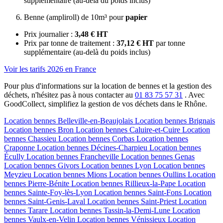
supplémentaire (au-delà du poids inclus)
Benne (ampliroll) de 10m³ pour
papier
Prix journalier :
3,48 € HT
Prix par tonne de traitement :
37,12 € HT
par tonne
supplémentaire (au-delà du poids inclus)
Voir les tarifs 2026 en France
Pour plus d'informations sur la location de bennes et la gestion des
déchets, n'hésitez pas à nous contacter au
01 83 75 57 31
. Avec
GoodCollect, simplifiez la gestion de vos déchets dans le Rhône.
Location bennes
Belleville-en-Beaujolais
Location bennes
Brignais
Location bennes
Bron
Location bennes
Caluire-et-Cuire
Location
bennes
Chassieu
Location bennes
Corbas
Location bennes
Craponne
Location bennes
Décines-Charpieu
Location bennes
Écully
Location bennes
Francheville
Location bennes
Genas
Location bennes
Givors
Location bennes
Lyon
Location bennes
Meyzieu
Location bennes
Mions
Location bennes
Oullins
Location
bennes
Pierre-Bénite
Location bennes
Rillieux-la-Pape
Location
bennes
Sainte-Foy-lès-Lyon
Location bennes
Saint-Fons
Location
bennes
Saint-Genis-Laval
Location bennes
Saint-Priest
Location
bennes
Tarare
Location bennes
Tassin-la-Demi-Lune
Location
bennes
Vaulx-en-Velin
Location bennes
Vénissieux
Location