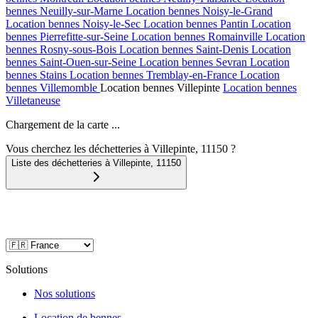
bennes
Neuilly-sur-Marne
Location bennes
Noisy-le-Grand
Location bennes
Noisy-le-Sec
Location bennes
Pantin
Location
bennes
Pierrefitte-sur-Seine
Location bennes
Romainville
Location
bennes
Rosny-sous-Bois
Location bennes
Saint-Denis
Location
bennes
Saint-Ouen-sur-Seine
Location bennes
Sevran
Location
bennes
Stains
Location bennes
Tremblay-en-France
Location
bennes
Villemomble
Location bennes
Villepinte
Location bennes
Villetaneuse
Chargement de la carte ...
Vous cherchez les déchetteries à Villepinte, 11150 ?
Liste des déchetteries à
Villepinte
,
11150
Solutions
Nos solutions
Location de bennes