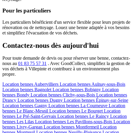
Pour les particuliers
Les particuliers bénéficient d'un service flexible pour leurs projets de
rénovation ou de nettoyage. Louez une benne adaptée à vos besoins
et simplifiez l'évacuation de vos déchets.
Contactez-nous dès aujourd'hui
Pour toute demande de devis ou pour réserver une benne, contactez-
nous au
01 83 75 57 31
. Avec GoodCollect, simplifiez la gestion de
vos déchets à Villepinte et contribuez à un environnement plus
propre.
Location bennes
Aubervilliers
Location bennes
Aulnay-sous-Bois
Location bennes
Bagnolet
Location bennes
Bobigny
Location
bennes
Bondy
Location bennes
Clichy-sous-Bois
Location bennes
Drancy
Location bennes
Dugny
Location bennes
Épinay-sur-Seine
Location bennes
Gagny
Location bennes
La Courneuve
Location
bennes
Le Blanc-Mesnil
Location bennes
Le Bourget
Location
bennes
Le Pré-Saint-Gervais
Location bennes
Le Raincy
Location
bennes
Les Lilas
Location bennes
Les Pavillons-sous-Bois
Location
bennes
Livry-Gargan
Location bennes
Montfermeil
Location
bennes
Montreuil
Location bennes
Neuilly-Plaisance
Location