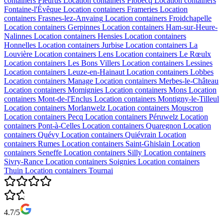
containers
Fleurus
Location containers
Flobecq
Location containers
Fontaine-l'Évêque
Location containers
Frameries
Location
containers
Frasnes-lez-Anvaing
Location containers
Froidchapelle
Location containers
Gerpinnes
Location containers
Ham-sur-Heure-
Nalinnes
Location containers
Hensies
Location containers
Honnelles
Location containers
Jurbise
Location containers
La
Louvière
Location containers
Lens
Location containers
Le Rœulx
Location containers
Les Bons Villers
Location containers
Lessines
Location containers
Leuze-en-Hainaut
Location containers
Lobbes
Location containers
Manage
Location containers
Merbes-le-Château
Location containers
Momignies
Location containers
Mons
Location
containers
Mont-de-l'Enclus
Location containers
Montigny-le-Tilleul
Location containers
Morlanwelz
Location containers
Mouscron
Location containers
Pecq
Location containers
Péruwelz
Location
containers
Pont-à-Celles
Location containers
Quaregnon
Location
containers
Quévy
Location containers
Quiévrain
Location
containers
Rumes
Location containers
Saint-Ghislain
Location
containers
Seneffe
Location containers
Silly
Location containers
Sivry-Rance
Location containers
Soignies
Location containers
Thuin
Location containers
Tournai
4.7/5