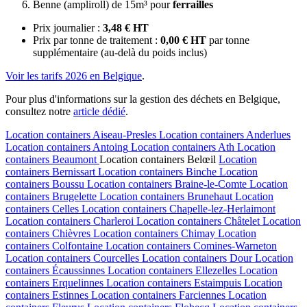
Benne (ampliroll) de 15m³ pour
ferrailles
Prix journalier :
3,48 € HT
Prix par tonne de traitement :
0,00 € HT
par tonne
supplémentaire (au-delà du poids inclus)
Voir les tarifs 2026 en Belgique
.
Pour plus d'informations sur la gestion des déchets en Belgique,
consultez notre
article dédié
.
Location containers
Aiseau-Presles
Location containers
Anderlues
Location containers
Antoing
Location containers
Ath
Location
containers
Beaumont
Location containers
Belœil
Location
containers
Bernissart
Location containers
Binche
Location
containers
Boussu
Location containers
Braine-le-Comte
Location
containers
Brugelette
Location containers
Brunehaut
Location
containers
Celles
Location containers
Chapelle-lez-Herlaimont
Location containers
Charleroi
Location containers
Châtelet
Location
containers
Chièvres
Location containers
Chimay
Location
containers
Colfontaine
Location containers
Comines-Warneton
Location containers
Courcelles
Location containers
Dour
Location
containers
Écaussinnes
Location containers
Ellezelles
Location
containers
Erquelinnes
Location containers
Estaimpuis
Location
containers
Estinnes
Location containers
Farciennes
Location