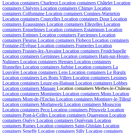
Location containers
Charleroi
Location containers
Châtelet
Location
containers
Chièvres
Location containers
Chimay
Location
containers
Colfontaine
Location containers
Comines-Warneton
Location containers
Courcelles
Location containers
Dour
Location
containers
Écaussinnes
Location containers
Ellezelles
Location
containers
Erquelinnes
Location containers
Estaimpuis
Location
containers
Estinnes
Location containers
Farciennes
Location
containers
Fleurus
Location containers
Flobecq
Location containers
Fontaine-l'Évêque
Location containers
Frameries
Location
containers
Frasnes-lez-Anvaing
Location containers
Froidchapelle
Location containers
Gerpinnes
Location containers
Ham-sur-Heure-
Nalinnes
Location containers
Hensies
Location containers
Honnelles
Location containers
Jurbise
Location containers
La
Louvière
Location containers
Lens
Location containers
Le Rœulx
Location containers
Les Bons Villers
Location containers
Lessines
Location containers
Leuze-en-Hainaut
Location containers
Lobbes
Location containers
Manage
Location containers
Merbes-le-Château
Location containers
Momignies
Location containers
Mons
Location
containers
Mont-de-l'Enclus
Location containers
Montigny-le-Tilleul
Location containers
Morlanwelz
Location containers
Mouscron
Location containers
Pecq
Location containers
Péruwelz
Location
containers
Pont-à-Celles
Location containers
Quaregnon
Location
containers
Quévy
Location containers
Quiévrain
Location
containers
Rumes
Location containers
Saint-Ghislain
Location
containers
Seneffe
Location containers
Silly
Location containers