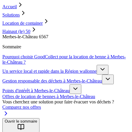
Accueil
Solutions
Location de container
Hainaut (le) 50
Merbes-le-Château 6567
Sommaire
Pourquoi choisir GoodCollect pour la location de benne à Merbes-
le-Château ?
Un service local et rapide dans la Région wallonne
Gestion responsable des déchets à Merbes-le-Château
Points d'intérêt à Merbes-le-Château
Offres de location de bennes à Merbes-le-Château
Vous cherchez une solution pour faire évacuer vos déchets ?
Comparez nos offres
Ouvrir le sommaire