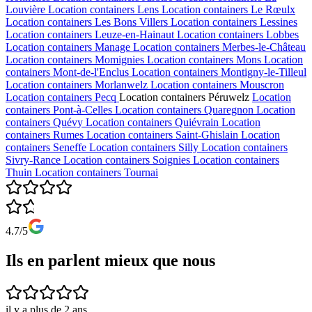
Louvière
Location containers
Lens
Location containers
Le Rœulx
Location containers
Les Bons Villers
Location containers
Lessines
Location containers
Leuze-en-Hainaut
Location containers
Lobbes
Location containers
Manage
Location containers
Merbes-le-Château
Location containers
Momignies
Location containers
Mons
Location
containers
Mont-de-l'Enclus
Location containers
Montigny-le-Tilleul
Location containers
Morlanwelz
Location containers
Mouscron
Location containers
Pecq
Location containers
Péruwelz
Location
containers
Pont-à-Celles
Location containers
Quaregnon
Location
containers
Quévy
Location containers
Quiévrain
Location
containers
Rumes
Location containers
Saint-Ghislain
Location
containers
Seneffe
Location containers
Silly
Location containers
Sivry-Rance
Location containers
Soignies
Location containers
Thuin
Location containers
Tournai
4.7/5
Ils en parlent mieux que nous
il y a plus de 2 ans