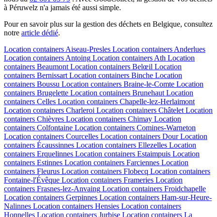
à Péruwelz n'a jamais été aussi simple.
Pour en savoir plus sur la gestion des déchets en Belgique, consultez
notre
article dédié
.
Location containers
Aiseau-Presles
Location containers
Anderlues
Location containers
Antoing
Location containers
Ath
Location
containers
Beaumont
Location containers
Belœil
Location
containers
Bernissart
Location containers
Binche
Location
containers
Boussu
Location containers
Braine-le-Comte
Location
containers
Brugelette
Location containers
Brunehaut
Location
containers
Celles
Location containers
Chapelle-lez-Herlaimont
Location containers
Charleroi
Location containers
Châtelet
Location
containers
Chièvres
Location containers
Chimay
Location
containers
Colfontaine
Location containers
Comines-Warneton
Location containers
Courcelles
Location containers
Dour
Location
containers
Écaussinnes
Location containers
Ellezelles
Location
containers
Erquelinnes
Location containers
Estaimpuis
Location
containers
Estinnes
Location containers
Farciennes
Location
containers
Fleurus
Location containers
Flobecq
Location containers
Fontaine-l'Évêque
Location containers
Frameries
Location
containers
Frasnes-lez-Anvaing
Location containers
Froidchapelle
Location containers
Gerpinnes
Location containers
Ham-sur-Heure-
Nalinnes
Location containers
Hensies
Location containers
Honnelles
Location containers
Jurbise
Location containers
La