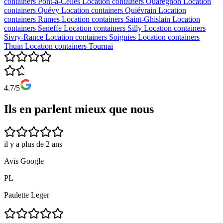
containers
Pont-à-Celles
Location containers
Quaregnon
Location
containers
Quévy
Location containers
Quiévrain
Location
containers
Rumes
Location containers
Saint-Ghislain
Location
containers
Seneffe
Location containers
Silly
Location containers
Sivry-Rance
Location containers
Soignies
Location containers
Thuin
Location containers
Tournai
4.7/5
Ils en parlent mieux que nous
il y a plus de 2 ans
Avis Google
PL
Paulette Leger