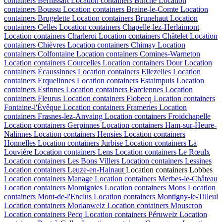
containers
Bernissart
Location containers
Binche
Location
containers
Boussu
Location containers
Braine-le-Comte
Location
containers
Brugelette
Location containers
Brunehaut
Location
containers
Celles
Location containers
Chapelle-lez-Herlaimont
Location containers
Charleroi
Location containers
Châtelet
Location
containers
Chièvres
Location containers
Chimay
Location
containers
Colfontaine
Location containers
Comines-Warneton
Location containers
Courcelles
Location containers
Dour
Location
containers
Écaussinnes
Location containers
Ellezelles
Location
containers
Erquelinnes
Location containers
Estaimpuis
Location
containers
Estinnes
Location containers
Farciennes
Location
containers
Fleurus
Location containers
Flobecq
Location containers
Fontaine-l'Évêque
Location containers
Frameries
Location
containers
Frasnes-lez-Anvaing
Location containers
Froidchapelle
Location containers
Gerpinnes
Location containers
Ham-sur-Heure-
Nalinnes
Location containers
Hensies
Location containers
Honnelles
Location containers
Jurbise
Location containers
La
Louvière
Location containers
Lens
Location containers
Le Rœulx
Location containers
Les Bons Villers
Location containers
Lessines
Location containers
Leuze-en-Hainaut
Location containers
Lobbes
Location containers
Manage
Location containers
Merbes-le-Château
Location containers
Momignies
Location containers
Mons
Location
containers
Mont-de-l'Enclus
Location containers
Montigny-le-Tilleul
Location containers
Morlanwelz
Location containers
Mouscron
Location containers
Pecq
Location containers
Péruwelz
Location