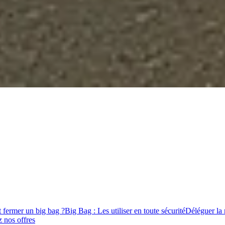
fermer un big bag ?
Big Bag : Les utiliser en toute sécurité
Déléguer la
 nos offres