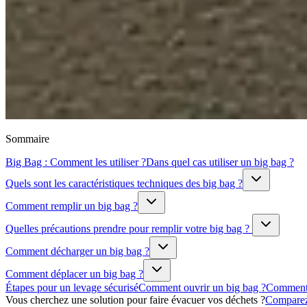
Sommaire
Big Bag : Comment les utiliser ?
Dans quel cas utiliser un big bag ?
Quels sont les caractéristiques techniques des big bag ?
Comment remplir un big bag ?
Quelles précautions prendre pour remplir votre big bag ?
Comment décharger un big bag ?
Comment déplacer un big bag ?
Étapes pour un levage sécurisé
Comment ouvrir un big bag ?
Comment 
Vous cherchez une solution pour faire évacuer vos déchets ?
Comparez