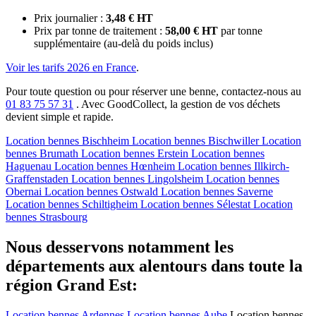
Prix journalier :
3,48 € HT
Prix par tonne de traitement :
58,00 € HT
par tonne
supplémentaire (au-delà du poids inclus)
Voir les tarifs 2026 en France
.
Pour toute question ou pour réserver une benne, contactez-nous au
01 83 75 57 31
. Avec GoodCollect, la gestion de vos déchets
devient simple et rapide.
Location bennes
Bischheim
Location bennes
Bischwiller
Location
bennes
Brumath
Location bennes
Erstein
Location bennes
Haguenau
Location bennes
Hœnheim
Location bennes
Illkirch-
Graffenstaden
Location bennes
Lingolsheim
Location bennes
Obernai
Location bennes
Ostwald
Location bennes
Saverne
Location bennes
Schiltigheim
Location bennes
Sélestat
Location
bennes
Strasbourg
Nous desservons notamment les
départements aux alentours dans toute la
région Grand Est:
Location bennes
Ardennes
Location bennes
Aube
Location bennes