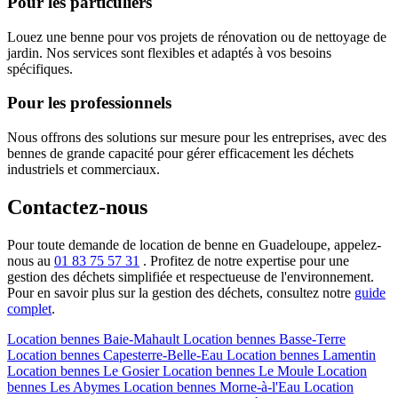
Pour les particuliers
Louez une benne pour vos projets de rénovation ou de nettoyage de
jardin. Nos services sont flexibles et adaptés à vos besoins
spécifiques.
Pour les professionnels
Nous offrons des solutions sur mesure pour les entreprises, avec des
bennes de grande capacité pour gérer efficacement les déchets
industriels et commerciaux.
Contactez-nous
Pour toute demande de location de benne en Guadeloupe, appelez-
nous au
01 83 75 57 31
. Profitez de notre expertise pour une
gestion des déchets simplifiée et respectueuse de l'environnement.
Pour en savoir plus sur la gestion des déchets, consultez notre
guide
complet
.
Location bennes
Baie-Mahault
Location bennes
Basse-Terre
Location bennes
Capesterre-Belle-Eau
Location bennes
Lamentin
Location bennes
Le Gosier
Location bennes
Le Moule
Location
bennes
Les Abymes
Location bennes
Morne-à-l'Eau
Location