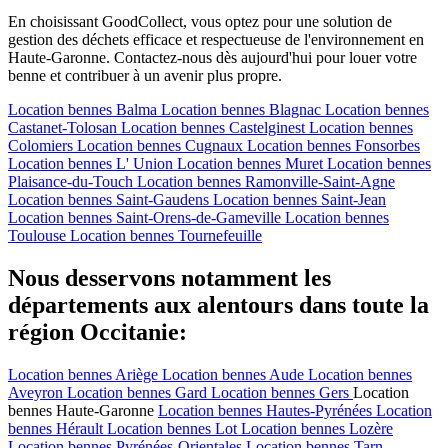
En choisissant GoodCollect, vous optez pour une solution de
gestion des déchets efficace et respectueuse de l'environnement en
Haute-Garonne. Contactez-nous dès aujourd'hui pour louer votre
benne et contribuer à un avenir plus propre.
Location bennes
Balma
Location bennes
Blagnac
Location bennes
Castanet-Tolosan
Location bennes
Castelginest
Location bennes
Colomiers
Location bennes
Cugnaux
Location bennes
Fonsorbes
Location bennes
L' Union
Location bennes
Muret
Location bennes
Plaisance-du-Touch
Location bennes
Ramonville-Saint-Agne
Location bennes
Saint-Gaudens
Location bennes
Saint-Jean
Location bennes
Saint-Orens-de-Gameville
Location bennes
Toulouse
Location bennes
Tournefeuille
Nous desservons notamment les
départements aux alentours dans toute la
région Occitanie:
Location bennes
Ariège
Location bennes
Aude
Location bennes
Aveyron
Location bennes
Gard
Location bennes
Gers
Location
bennes
Haute-Garonne
Location bennes
Hautes-Pyrénées
Location
bennes
Hérault
Location bennes
Lot
Location bennes
Lozère
Location bennes
Pyrénées-Orientales
Location bennes
Tarn