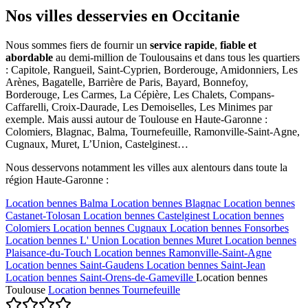
Nos villes desservies en Occitanie
Nous sommes fiers de fournir un
service rapide
,
fiable et
abordable
au demi-million de Toulousains et dans tous les quartiers
: Capitole, Rangueil, Saint-Cyprien, Borderouge, Amidonniers, Les
Arènes, Bagatelle, Barrière de Paris, Bayard, Bonnefoy,
Borderouge, Les Carmes, La Cépière, Les Chalets, Compans-
Caffarelli, Croix-Daurade, Les Demoiselles, Les Minimes par
exemple. Mais aussi autour de Toulouse en Haute-Garonne :
Colomiers, Blagnac, Balma, Tournefeuille, Ramonville-Saint-Agne,
Cugnaux, Muret, L’Union, Castelginest…
Nous desservons notamment les villes aux alentours dans toute la
région Haute-Garonne :
Location bennes
Balma
Location bennes
Blagnac
Location bennes
Castanet-Tolosan
Location bennes
Castelginest
Location bennes
Colomiers
Location bennes
Cugnaux
Location bennes
Fonsorbes
Location bennes
L' Union
Location bennes
Muret
Location bennes
Plaisance-du-Touch
Location bennes
Ramonville-Saint-Agne
Location bennes
Saint-Gaudens
Location bennes
Saint-Jean
Location bennes
Saint-Orens-de-Gameville
Location bennes
Toulouse
Location bennes
Tournefeuille