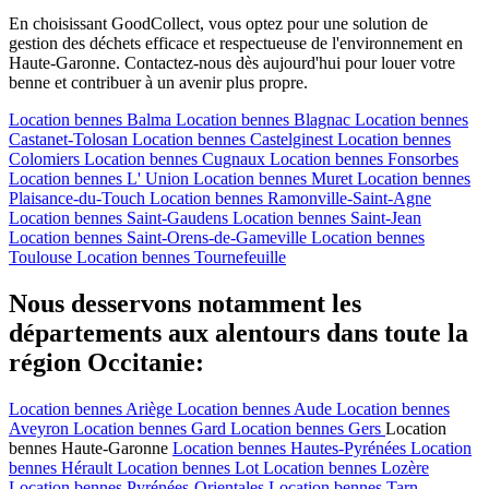
En choisissant GoodCollect, vous optez pour une solution de
gestion des déchets efficace et respectueuse de l'environnement en
Haute-Garonne. Contactez-nous dès aujourd'hui pour louer votre
benne et contribuer à un avenir plus propre.
Location bennes
Balma
Location bennes
Blagnac
Location bennes
Castanet-Tolosan
Location bennes
Castelginest
Location bennes
Colomiers
Location bennes
Cugnaux
Location bennes
Fonsorbes
Location bennes
L' Union
Location bennes
Muret
Location bennes
Plaisance-du-Touch
Location bennes
Ramonville-Saint-Agne
Location bennes
Saint-Gaudens
Location bennes
Saint-Jean
Location bennes
Saint-Orens-de-Gameville
Location bennes
Toulouse
Location bennes
Tournefeuille
Nous desservons notamment les
départements aux alentours dans toute la
région Occitanie:
Location bennes
Ariège
Location bennes
Aude
Location bennes
Aveyron
Location bennes
Gard
Location bennes
Gers
Location
bennes
Haute-Garonne
Location bennes
Hautes-Pyrénées
Location
bennes
Hérault
Location bennes
Lot
Location bennes
Lozère
Location bennes
Pyrénées-Orientales
Location bennes
Tarn