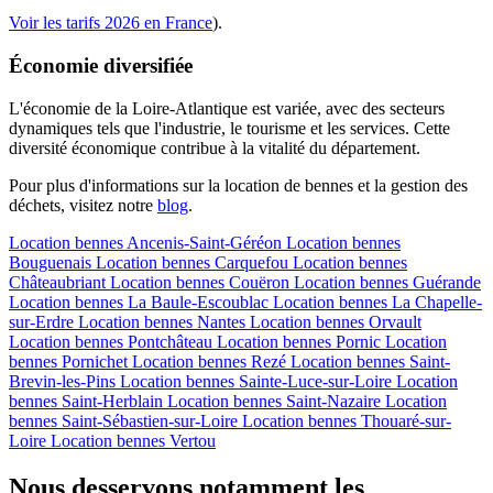
Voir les tarifs 2026 en France
).
Économie diversifiée
L'économie de la Loire-Atlantique est variée, avec des secteurs
dynamiques tels que l'industrie, le tourisme et les services. Cette
diversité économique contribue à la vitalité du département.
Pour plus d'informations sur la location de bennes et la gestion des
déchets, visitez notre
blog
.
Location bennes
Ancenis-Saint-Géréon
Location bennes
Bouguenais
Location bennes
Carquefou
Location bennes
Châteaubriant
Location bennes
Couëron
Location bennes
Guérande
Location bennes
La Baule-Escoublac
Location bennes
La Chapelle-
sur-Erdre
Location bennes
Nantes
Location bennes
Orvault
Location bennes
Pontchâteau
Location bennes
Pornic
Location
bennes
Pornichet
Location bennes
Rezé
Location bennes
Saint-
Brevin-les-Pins
Location bennes
Sainte-Luce-sur-Loire
Location
bennes
Saint-Herblain
Location bennes
Saint-Nazaire
Location
bennes
Saint-Sébastien-sur-Loire
Location bennes
Thouaré-sur-
Loire
Location bennes
Vertou
Nous desservons notamment les