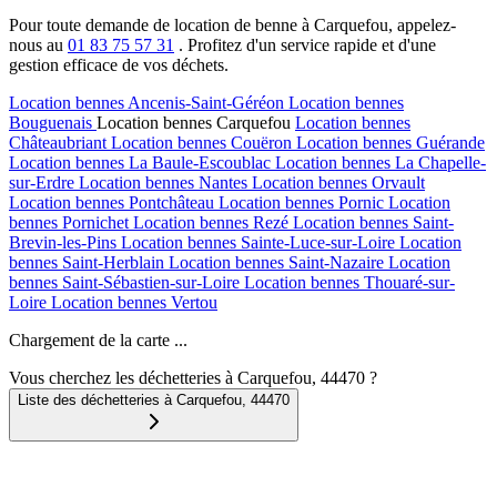
Pour toute demande de location de benne à Carquefou, appelez-
nous au
01 83 75 57 31
. Profitez d'un service rapide et d'une
gestion efficace de vos déchets.
Location bennes
Ancenis-Saint-Géréon
Location bennes
Bouguenais
Location bennes
Carquefou
Location bennes
Châteaubriant
Location bennes
Couëron
Location bennes
Guérande
Location bennes
La Baule-Escoublac
Location bennes
La Chapelle-
sur-Erdre
Location bennes
Nantes
Location bennes
Orvault
Location bennes
Pontchâteau
Location bennes
Pornic
Location
bennes
Pornichet
Location bennes
Rezé
Location bennes
Saint-
Brevin-les-Pins
Location bennes
Sainte-Luce-sur-Loire
Location
bennes
Saint-Herblain
Location bennes
Saint-Nazaire
Location
bennes
Saint-Sébastien-sur-Loire
Location bennes
Thouaré-sur-
Loire
Location bennes
Vertou
Chargement de la carte ...
Vous cherchez les déchetteries à Carquefou, 44470 ?
Liste des déchetteries à
Carquefou
,
44470