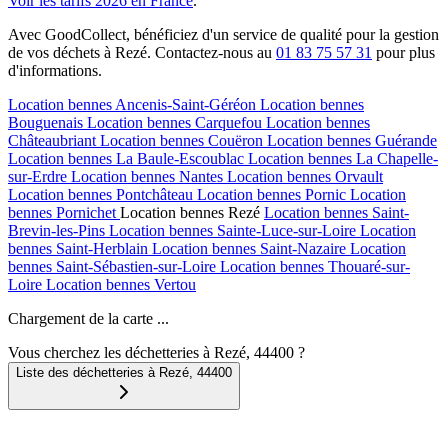
Voir les tarifs 2026 en France
.
Avec GoodCollect, bénéficiez d'un service de qualité pour la gestion
de vos déchets à Rezé. Contactez-nous au
01 83 75 57 31
pour plus
d'informations.
Location bennes
Ancenis-Saint-Géréon
Location bennes
Bouguenais
Location bennes
Carquefou
Location bennes
Châteaubriant
Location bennes
Couëron
Location bennes
Guérande
Location bennes
La Baule-Escoublac
Location bennes
La Chapelle-
sur-Erdre
Location bennes
Nantes
Location bennes
Orvault
Location bennes
Pontchâteau
Location bennes
Pornic
Location
bennes
Pornichet
Location bennes
Rezé
Location bennes
Saint-
Brevin-les-Pins
Location bennes
Sainte-Luce-sur-Loire
Location
bennes
Saint-Herblain
Location bennes
Saint-Nazaire
Location
bennes
Saint-Sébastien-sur-Loire
Location bennes
Thouaré-sur-
Loire
Location bennes
Vertou
Chargement de la carte ...
Vous cherchez les déchetteries à Rezé, 44400 ?
Liste des déchetteries à
Rezé
,
44400