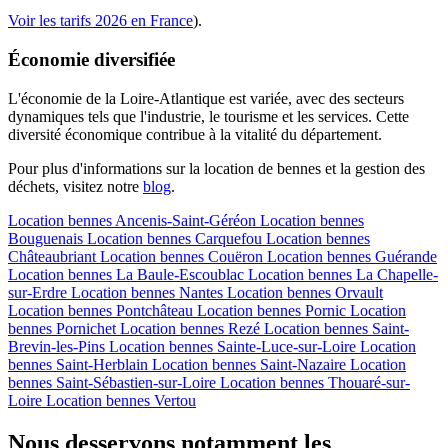
Voir les tarifs 2026 en France
).
Économie diversifiée
L'économie de la Loire-Atlantique est variée, avec des secteurs
dynamiques tels que l'industrie, le tourisme et les services. Cette
diversité économique contribue à la vitalité du département.
Pour plus d'informations sur la location de bennes et la gestion des
déchets, visitez notre
blog
.
Location bennes
Ancenis-Saint-Géréon
Location bennes
Bouguenais
Location bennes
Carquefou
Location bennes
Châteaubriant
Location bennes
Couëron
Location bennes
Guérande
Location bennes
La Baule-Escoublac
Location bennes
La Chapelle-
sur-Erdre
Location bennes
Nantes
Location bennes
Orvault
Location bennes
Pontchâteau
Location bennes
Pornic
Location
bennes
Pornichet
Location bennes
Rezé
Location bennes
Saint-
Brevin-les-Pins
Location bennes
Sainte-Luce-sur-Loire
Location
bennes
Saint-Herblain
Location bennes
Saint-Nazaire
Location
bennes
Saint-Sébastien-sur-Loire
Location bennes
Thouaré-sur-
Loire
Location bennes
Vertou
Nous desservons notamment les