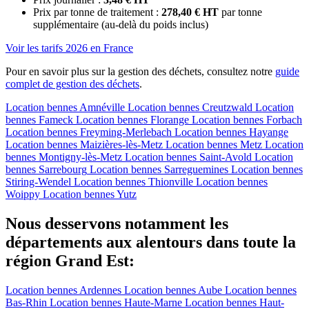
Prix par tonne de traitement :
278,40 € HT
par tonne
supplémentaire (au-delà du poids inclus)
Voir les tarifs 2026 en France
Pour en savoir plus sur la gestion des déchets, consultez notre
guide
complet de gestion des déchets
.
Location bennes
Amnéville
Location bennes
Creutzwald
Location
bennes
Fameck
Location bennes
Florange
Location bennes
Forbach
Location bennes
Freyming-Merlebach
Location bennes
Hayange
Location bennes
Maizières-lès-Metz
Location bennes
Metz
Location
bennes
Montigny-lès-Metz
Location bennes
Saint-Avold
Location
bennes
Sarrebourg
Location bennes
Sarreguemines
Location bennes
Stiring-Wendel
Location bennes
Thionville
Location bennes
Woippy
Location bennes
Yutz
Nous desservons notamment les
départements aux alentours dans toute la
région Grand Est:
Location bennes
Ardennes
Location bennes
Aube
Location bennes
Bas-Rhin
Location bennes
Haute-Marne
Location bennes
Haut-