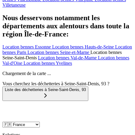
Villetaneuse
Nous desservons notamment les
départements aux alentours dans toute la
région Île-de-France:
Location bennes
Essonne
Location bennes
Hauts-de-Seine
Location
bennes
Paris
Location bennes
Seine-et-Marne
Location bennes
Seine-Saint-Denis
Location bennes
Val-de-Marne
Location bennes
Val-d'Oise
Location bennes
Yvelines
Chargement de la carte ...
Vous cherchez les déchetteries à Seine-Saint-Denis, 93 ?
Liste des déchetteries à
Seine-Saint-Denis
,
93
Solutions