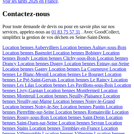
Voir les tarifs 2026 en France
.
Contactez-nous
Pour toute demande de devis ou pour en savoir plus sur nos
services, appelez-nous au
01 83 75 57 31
. Avec GoodCollect,
simplifiez la gestion de vos déchets en Seine-Saint-Denis.
Location bennes
Aubervilliers
Location bennes
Aulnay-sous-Bois
Location bennes
Bagnolet
Location bennes
Bobigny
Location
bennes
Bondy
Location bennes
Clichy-sous-Bois
Location bennes
Drancy
Location bennes
Dugny
Location bennes
Épinay-sur-Seine
Location bennes
Gagny
Location bennes
La Courneuve
Location
bennes
Le Blanc-Mesnil
Location bennes
Le Bourget
Location
bennes
Le Pré-Saint-Gervais
Location bennes
Le Raincy
Location
bennes
Les Lilas
Location bennes
Les Pavillons-sous-Bois
Location
bennes
Livry-Gargan
Location bennes
Montfermeil
Location
bennes
Montreuil
Location bennes
Neuilly-Plaisance
Location
bennes
Neuilly-sur-Marne
Location bennes
Noisy-le-Grand
Location bennes
Noisy-le-Sec
Location bennes
Pantin
Location
bennes
Pierrefitte-sur-Seine
Location bennes
Romainville
Location
bennes
Rosny-sous-Bois
Location bennes
Saint-Denis
Location
bennes
Saint-Ouen-sur-Seine
Location bennes
Sevran
Location
bennes
Stains
Location bennes
Tremblay-en-France
Location
bennes
Villemomble
Location bennes
Villepinte
Location bennes