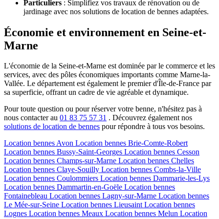
Particuliers
: Simplifiez vos travaux de rénovation ou de
jardinage avec nos solutions de location de bennes adaptées.
Économie et environnement en Seine-et-
Marne
L'économie de la Seine-et-Marne est dominée par le commerce et les
services, avec des pôles économiques importants comme Marne-la-
Vallée. Le département est également le premier d'Île-de-France par
sa superficie, offrant un cadre de vie agréable et dynamique.
Pour toute question ou pour réserver votre benne, n'hésitez pas à
nous contacter au
01 83 75 57 31
. Découvrez également nos
solutions de location de bennes
pour répondre à tous vos besoins.
Location bennes
Avon
Location bennes
Brie-Comte-Robert
Location bennes
Bussy-Saint-Georges
Location bennes
Cesson
Location bennes
Champs-sur-Marne
Location bennes
Chelles
Location bennes
Claye-Souilly
Location bennes
Combs-la-Ville
Location bennes
Coulommiers
Location bennes
Dammarie-les-Lys
Location bennes
Dammartin-en-Goële
Location bennes
Fontainebleau
Location bennes
Lagny-sur-Marne
Location bennes
Le Mée-sur-Seine
Location bennes
Lieusaint
Location bennes
Lognes
Location bennes
Meaux
Location bennes
Melun
Location