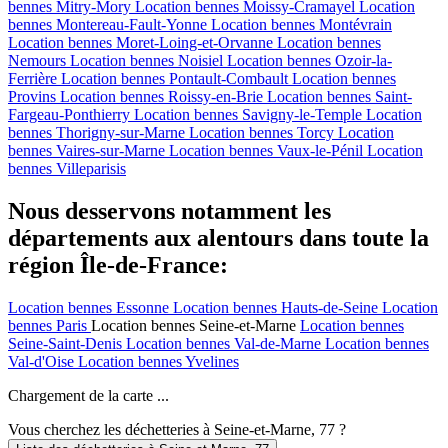
bennes
Mitry-Mory
Location bennes
Moissy-Cramayel
Location
bennes
Montereau-Fault-Yonne
Location bennes
Montévrain
Location bennes
Moret-Loing-et-Orvanne
Location bennes
Nemours
Location bennes
Noisiel
Location bennes
Ozoir-la-
Ferrière
Location bennes
Pontault-Combault
Location bennes
Provins
Location bennes
Roissy-en-Brie
Location bennes
Saint-
Fargeau-Ponthierry
Location bennes
Savigny-le-Temple
Location
bennes
Thorigny-sur-Marne
Location bennes
Torcy
Location
bennes
Vaires-sur-Marne
Location bennes
Vaux-le-Pénil
Location
bennes
Villeparisis
Nous desservons notamment les
départements aux alentours dans toute la
région Île-de-France:
Location bennes
Essonne
Location bennes
Hauts-de-Seine
Location
bennes
Paris
Location bennes
Seine-et-Marne
Location bennes
Seine-Saint-Denis
Location bennes
Val-de-Marne
Location bennes
Val-d'Oise
Location bennes
Yvelines
Chargement de la carte ...
Vous cherchez les déchetteries à Seine-et-Marne, 77 ?