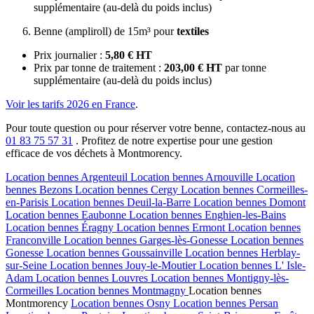
supplémentaire (au-delà du poids inclus)
Benne (ampliroll) de 15m³ pour
textiles
Prix journalier :
5,80 € HT
Prix par tonne de traitement :
203,00 € HT
par tonne
supplémentaire (au-delà du poids inclus)
Voir les tarifs 2026 en France
.
Pour toute question ou pour réserver votre benne, contactez-nous au
01 83 75 57 31
. Profitez de notre expertise pour une gestion
efficace de vos déchets à Montmorency.
Location bennes
Argenteuil
Location bennes
Arnouville
Location
bennes
Bezons
Location bennes
Cergy
Location bennes
Cormeilles-
en-Parisis
Location bennes
Deuil-la-Barre
Location bennes
Domont
Location bennes
Eaubonne
Location bennes
Enghien-les-Bains
Location bennes
Éragny
Location bennes
Ermont
Location bennes
Franconville
Location bennes
Garges-lès-Gonesse
Location bennes
Gonesse
Location bennes
Goussainville
Location bennes
Herblay-
sur-Seine
Location bennes
Jouy-le-Moutier
Location bennes
L' Isle-
Adam
Location bennes
Louvres
Location bennes
Montigny-lès-
Cormeilles
Location bennes
Montmagny
Location bennes
Montmorency
Location bennes
Osny
Location bennes
Persan