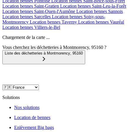
Location bennes
Pontoise
Location bennes
Saint-Brice-sous-Forêt
Location bennes
Saint-Gratien
Location bennes
Saint-Leu-la-Forêt
Location bennes
Saint-Ouen-l'Aumône
Location bennes
Sannois
Location bennes
Sarcelles
Location bennes
Soisy-sous-
Montmorency
Location bennes
Taverny
Location bennes
Vauréal
Location bennes
Villiers-le-Bel
Chargement de la carte ...
Vous cherchez les déchetteries à Montmorency, 95160 ?
Liste des déchetteries à
Montmorency
,
95160
Solutions
Nos solutions
Location de bennes
Enlèvement Big bags