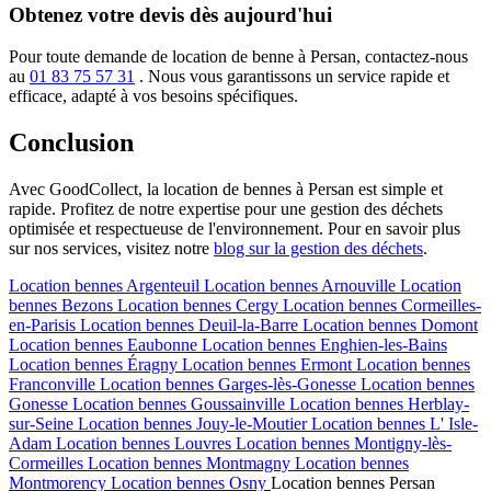
Obtenez votre devis dès aujourd'hui
Pour toute demande de location de benne à Persan, contactez-nous
au
01 83 75 57 31
. Nous vous garantissons un service rapide et
efficace, adapté à vos besoins spécifiques.
Conclusion
Avec GoodCollect, la location de bennes à Persan est simple et
rapide. Profitez de notre expertise pour une gestion des déchets
optimisée et respectueuse de l'environnement. Pour en savoir plus
sur nos services, visitez notre
blog sur la gestion des déchets
.
Location bennes
Argenteuil
Location bennes
Arnouville
Location
bennes
Bezons
Location bennes
Cergy
Location bennes
Cormeilles-
en-Parisis
Location bennes
Deuil-la-Barre
Location bennes
Domont
Location bennes
Eaubonne
Location bennes
Enghien-les-Bains
Location bennes
Éragny
Location bennes
Ermont
Location bennes
Franconville
Location bennes
Garges-lès-Gonesse
Location bennes
Gonesse
Location bennes
Goussainville
Location bennes
Herblay-
sur-Seine
Location bennes
Jouy-le-Moutier
Location bennes
L' Isle-
Adam
Location bennes
Louvres
Location bennes
Montigny-lès-
Cormeilles
Location bennes
Montmagny
Location bennes
Montmorency
Location bennes
Osny
Location bennes
Persan