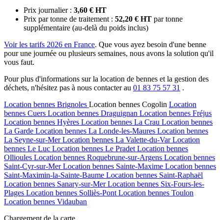
Prix journalier :
3,60 € HT
Prix par tonne de traitement :
52,20 € HT
par tonne
supplémentaire (au-delà du poids inclus)
Voir les tarifs 2026 en France
. Que vous ayez besoin d'une benne
pour une journée ou plusieurs semaines, nous avons la solution qu'il
vous faut.
Pour plus d'informations sur la location de bennes et la gestion des
déchets, n'hésitez pas à nous contacter au
01 83 75 57 31
.
Location bennes
Brignoles
Location bennes
Cogolin
Location
bennes
Cuers
Location bennes
Draguignan
Location bennes
Fréjus
Location bennes
Hyères
Location bennes
La Crau
Location bennes
La Garde
Location bennes
La Londe-les-Maures
Location bennes
La Seyne-sur-Mer
Location bennes
La Valette-du-Var
Location
bennes
Le Luc
Location bennes
Le Pradet
Location bennes
Ollioules
Location bennes
Roquebrune-sur-Argens
Location bennes
Saint-Cyr-sur-Mer
Location bennes
Sainte-Maxime
Location bennes
Saint-Maximin-la-Sainte-Baume
Location bennes
Saint-Raphaël
Location bennes
Sanary-sur-Mer
Location bennes
Six-Fours-les-
Plages
Location bennes
Solliès-Pont
Location bennes
Toulon
Location bennes
Vidauban
Chargement de la carte ...